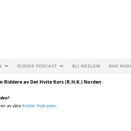
N
RIDDER PODCAST
BLI MEDLEM
RHK NOR
SS
RIDDER PODCAST
RHK NOR
 Riddere av Det Hvite Kors (R.H.K.) Norden
TSMENN
RHK LOSJ
rden?
l en av våre
Ridder Podcaster
.
RIE
AKT