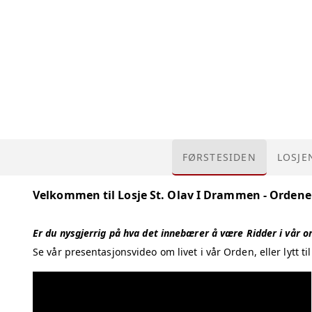
FØRSTESIDEN
LOSJE
OM O
Velkommen til Losje St. Olav I Drammen - Ordenen
EMBE
Er du nysgjerrig på hva det innebærer å være Ridder i vår o
Se vår presentasjonsvideo om livet i vår Orden, eller lytt ti
HISTO
KONT