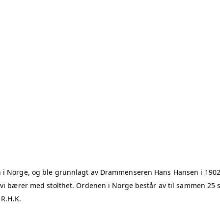
en i Norge, og ble grunnlagt av Drammenseren
Hans Hansen
i 190
 vi bærer med stolthet.
Ordenen i Norge består av til sammen 25 s
 R.H.K.