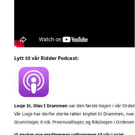
Lytt til vår Ridder Podcast:
Losje St. Olav I Drammen
var den første losjen i vår Ord
Vår Losje har derfor sterke røtter knyttet til Drammen, noe
Grunnlosjer, 6 stk. Provinsiallosjer, og Rikslosjen i Ordenen
Vi ønsker nye medlemmer velkommen til vår Losje!